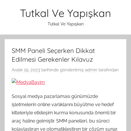
İçeriğe
Tutkal Ve Yapışkan
atla
Tutkal Ve Yapışkan
SMM Paneli Seçerken Dikkat
Edilmesi Gerekenler Kılavuz
Aralık 19, 2023
tarihinde gönderilmiş
admin
tarafından
Sosyal medya pazarlaması günümüzde
işletmelerin online varlıklarını büyütme ve hedef
kitleleriyle etkileşim kurma konusunda önemli bir
araç haline gelmiştir. SMM panelleri, bu süreci
kolaylaştıran ve otomatikleştiren bir çözüm sunar.