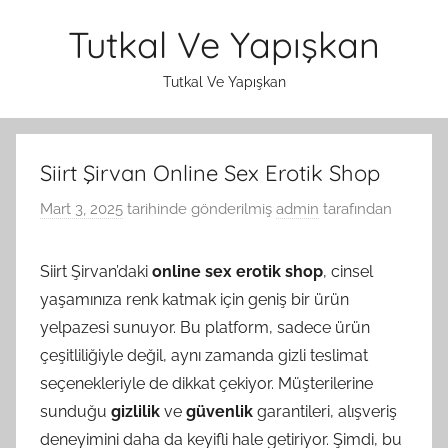
İçeriğe
Tutkal Ve Yapışkan
atla
Tutkal Ve Yapışkan
Siirt Şirvan Online Sex Erotik Shop
Mart 3, 2025
tarihinde gönderilmiş
admin
tarafından
Siirt Şirvan’daki
online sex erotik shop
, cinsel
yaşamınıza renk katmak için geniş bir ürün
yelpazesi sunuyor. Bu platform, sadece ürün
çeşitliliğiyle değil, aynı zamanda gizli teslimat
seçenekleriyle de dikkat çekiyor. Müşterilerine
sunduğu
gizlilik
ve
güvenlik
garantileri, alışveriş
deneyimini daha da keyifli hale getiriyor. Şimdi, bu