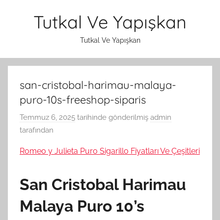
İçeriğe
Tutkal Ve Yapışkan
atla
Tutkal Ve Yapışkan
san-cristobal-harimau-malaya-
puro-10s-freeshop-siparis
Temmuz 6, 2025
tarihinde gönderilmiş
admin
tarafından
Romeo y Julieta Puro Sigarillo Fiyatları Ve Çeşitleri
San Cristobal Harimau
Malaya Puro 10’s