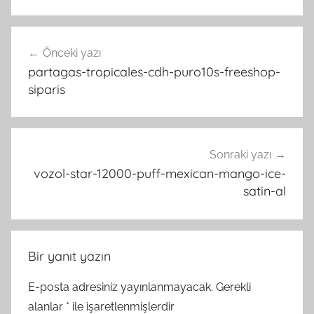
Yazı
Önceki yazı
gezinmesi
partagas-tropicales-cdh-puro10s-freeshop-
siparis
Sonraki yazı
vozol-star-12000-puff-mexican-mango-ice-
satin-al
Bir yanıt yazın
E-posta adresiniz yayınlanmayacak.
Gerekli
alanlar
*
ile işaretlenmişlerdir