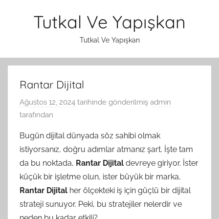
İçeriğe
Tutkal Ve Yapışkan
atla
Tutkal Ve Yapışkan
Rantar Dijital
Ağustos 12, 2024
tarihinde gönderilmiş
admin
tarafından
Bugün dijital dünyada söz sahibi olmak
istiyorsanız, doğru adımlar atmanız şart. İşte tam
da bu noktada,
Rantar Dijital
devreye giriyor. İster
küçük bir işletme olun, ister büyük bir marka,
Rantar Dijital
her ölçekteki iş için güçlü bir dijital
strateji sunuyor. Peki, bu stratejiler nelerdir ve
neden bu kadar etkili?