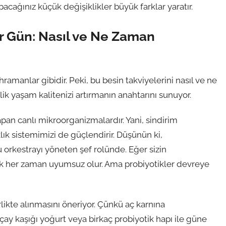
ağınız küçük değişiklikler büyük farklar yaratır.
Bir Gün: Nasıl ve Ne Zaman
hramanlar gibidir. Peki, bu besin takviyelerini nasıl ve ne
k yaşam kalitenizi artırmanın anahtarını sunuyor.
apan canlı mikroorganizmalardır. Yani, sindirim
klık sistemimizi de güçlendirir. Düşünün ki,
bu orkestrayı yöneten şef rolünde. Eğer sizin
ik her zaman uyumsuz olur. Ama probiyotikler devreye
rlikte alınmasını öneriyor. Çünkü aç karnına
ir çay kaşığı yoğurt veya birkaç probiyotik hapı ile güne