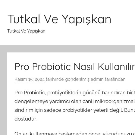
İçeriğe
atla
Tutkal Ve Yapışkan
Tutkal Ve Yapışkan
Pro Probiotic Nasıl Kullanılı
Kasım 15, 2024
tarihinde gönderilmiş
admin
tarafından
Pro Probiotic, probiyotiklerin gücünü barındıran bir 
dengelemeye yardımcı olan canlı mikroorganizmalar i
sindirim için sadece probiyotikler yeterli değil. Bunun
dostudur.
Onları kullanmaya başlamadan önce, vücudunuzu di