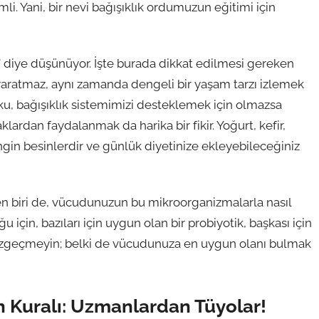
li. Yani, bir nevi bağışıklık ordumuzun eğitimi için
?” diye düşünüyor. İşte burada dikkat edilmesi gereken
r yaratmaz, aynı zamanda dengeli bir yaşam tarzı izlemek
yku, bağışıklık sistemimizi desteklemek için olmazsa
ardan faydalanmak da harika bir fikir. Yoğurt, kefir,
ngin besinlerdir ve günlük diyetinize ekleyebileceğiniz
en biri de, vücudunuzun bu mikroorganizmalarla nasıl
ğu için, bazıları için uygun olan bir probiyotik, başkası için
azgeçmeyin; belki de vücudunuza en uygun olanı bulmak
n Kuralı: Uzmanlardan Tüyolar!