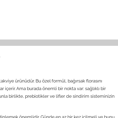
r
takviye ürünüdür. Bu özel formül, bağırsak florasını
çerir. Ama burada önemli bir nokta var: sağlıklı bir
la birlikte, prebiotikler ve lifler de sindirim sisteminizin
nlemek önemlidir. Günde en az bir kez içilmeli ve bunu