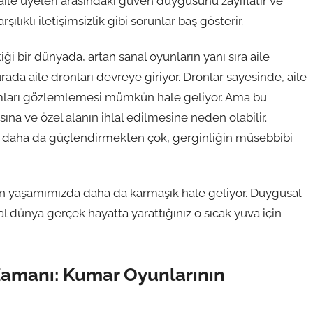
, aile üyeleri arasındaki güven duygusunu zayıflatır ve
lıklı iletişimsizlik gibi sorunlar baş gösterir.
iği bir dünyada, artan sanal oyunların yanı sıra aile
ada aile dronları devreye giriyor. Dronlar sayesinde, aile
urumları gözlemlemesi mümkün hale geliyor. Ama bu
ına ve özel alanın ihlal edilmesine neden olabilir.
ını daha da güçlendirmekten çok, gerginliğin müsebbibi
ern yaşamımızda daha da karmaşık hale geliyor. Duygusal
nal dünya gerçek hayatta yarattığınız o sıcak yuva için
Zamanı: Kumar Oyunlarının