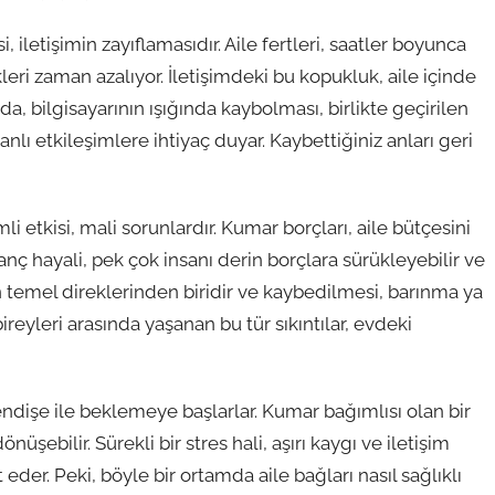
, iletişimin zayıflamasıdır. Aile fertleri, saatler boyunca
eri zaman azalıyor. İletişimdeki bu kopukluk, aile içinde
a, bilgisayarının ışığında kaybolması, birlikte geçirilen
nlı etkileşimlere ihtiyaç duyar. Kaybettiğiniz anları geri
etkisi, mali sorunlardır. Kumar borçları, aile bütçesini
zanç hayali, pek çok insanı derin borçlara sürükleyebilir ve
nin temel direklerinden biridir ve kaybedilmesi, barınma ya
 bireyleri arasında yaşanan bu tür sıkıntılar, evdeki
 endişe ile beklemeye başlarlar. Kumar bağımlısı olan bir
üşebilir. Sürekli bir stres hali, aşırı kaygı ve iletişim
it eder. Peki, böyle bir ortamda aile bağları nasıl sağlıklı