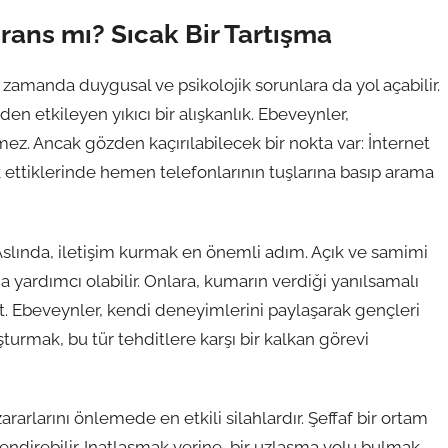
erans mı? Sıcak Bir Tartışma
 zamanda duygusal ve psikolojik sorunlara da yol açabilir.
den etkileyen yıkıcı bir alışkanlık. Ebeveynler,
temez. Ancak gözden kaçırılabilecek bir nokta var: İnternet
ettiklerinde hemen telefonlarının tuşlarına basıp arama
 Aslında, iletişim kurmak en önemli adım. Açık ve samimi
 yardımcı olabilir. Onlara, kumarın verdiği yanılsamalı
t. Ebeveynler, kendi deneyimlerini paylaşarak gençleri
şturmak, bu tür tehditlere karşı bir kalkan görevi
arlarını önlemede en etkili silahlardır. Şeffaf bir ortam
çlendirebilir. Inatlaşmak yerine, bir uzlaşma yolu bulmak,