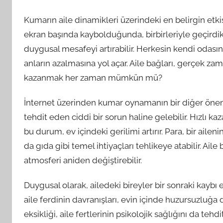
Kumarın aile dinamikleri üzerindeki en belirgin etkisi
ekran başında kaybolduğunda, birbirleriyle geçirdikl
duygusal mesafeyi artırabilir. Herkesin kendi odasınd
anların azalmasına yol açar. Aile bağları, gerçek zama
kazanmak her zaman mümkün mü?
İnternet üzerinden kumar oynamanın bir diğer önemli 
tehdit eden ciddi bir sorun haline gelebilir. Hızlı ka
bu durum, ev içindeki gerilimi artırır. Para, bir aile
da gıda gibi temel ihtiyaçları tehlikeye atabilir. Aile
atmosferi aniden değiştirebilir.
Duygusal olarak, ailedeki bireyler bir sonraki kaybı
aile ferdinin davranışları, evin içinde huzursuzluğa dön
eksikliği, aile fertlerinin psikolojik sağlığını da tehd