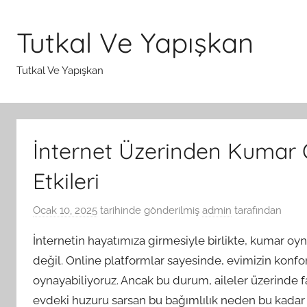
İçeriğe
atla
Tutkal Ve Yapışkan
Tutkal Ve Yapışkan
İnternet Üzerinden Kumar 
Etkileri
Ocak 10, 2025
tarihinde gönderilmiş
admin
tarafından
İnternetin hayatımıza girmesiyle birlikte, kumar oyn
değil. Online platformlar sayesinde, evimizin kon
oynayabiliyoruz. Ancak bu durum, aileler üzerinde far
evdeki huzuru sarsan bu bağımlılık neden bu kadar h