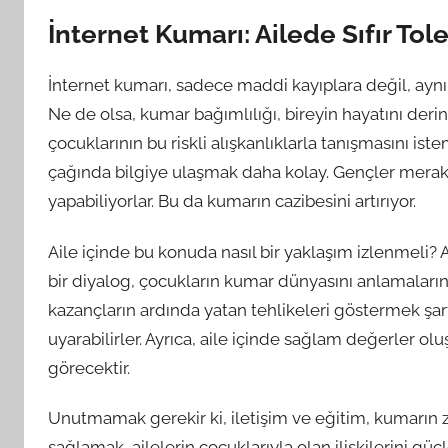
İnternet Kumarı: Ailede Sıfır Tol
İnternet kumarı, sadece maddi kayıplara değil, aynı
Ne de olsa, kumar bağımlılığı, bireyin hayatını derin
çocuklarının bu riskli alışkanlıklarla tanışmasını is
çağında bilgiye ulaşmak daha kolay. Gençler merak 
yapabiliyorlar. Bu da kumarın cazibesini artırıyor.
Aile içinde bu konuda nasıl bir yaklaşım izlenmeli?
bir diyalog, çocukların kumar dünyasını anlamalarına
kazançların ardında yatan tehlikeleri göstermek şar
uyarabilirler. Ayrıca, aile içinde sağlam değerler olu
görecektir.
Unutmamak gerekir ki, iletişim ve eğitim, kumarın zar
sağlamak, ailelerin çocuklarıyla olan ilişkilerini gü