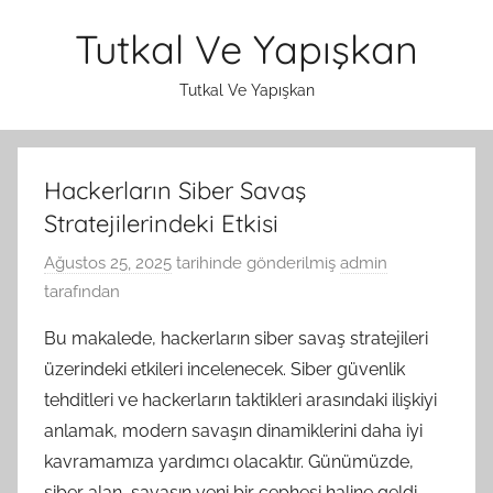
İçeriğe
Tutkal Ve Yapışkan
atla
Tutkal Ve Yapışkan
Hackerların Siber Savaş
Stratejilerindeki Etkisi
Ağustos 25, 2025
tarihinde gönderilmiş
admin
tarafından
Bu makalede, hackerların siber savaş stratejileri
üzerindeki etkileri incelenecek. Siber güvenlik
tehditleri ve hackerların taktikleri arasındaki ilişkiyi
anlamak, modern savaşın dinamiklerini daha iyi
kavramamıza yardımcı olacaktır. Günümüzde,
siber alan, savaşın yeni bir cephesi haline geldi.