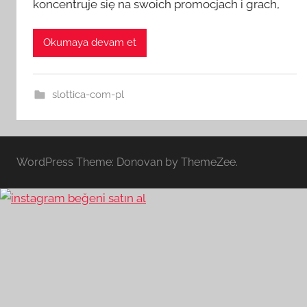
koncentruje się na swoich promocjach i grach,
Okumaya devam et
slottica-com-pl
WordPress Theme: Donovan by ThemeZee.